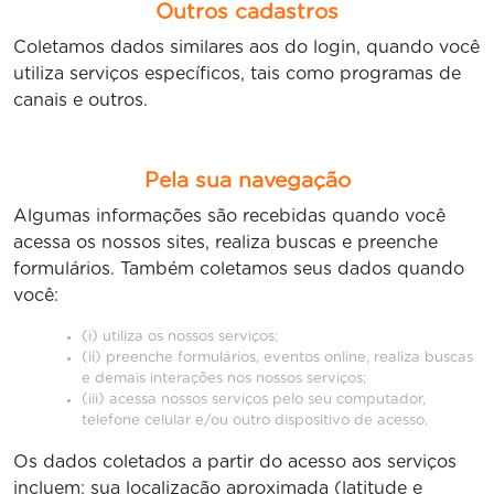
Outros cadastros
Coletamos dados similares aos do login, quando você
utiliza serviços específicos, tais como programas de
canais e outros.
Pela sua navegação
Algumas informações são recebidas quando você
acessa os nossos sites, realiza buscas e preenche
formulários. Também coletamos seus dados quando
você:
(i) utiliza os nossos serviços;
(ii) preenche formulários, eventos online, realiza buscas
e demais interações nos nossos serviços;
(iii) acessa nossos serviços pelo seu computador,
telefone celular e/ou outro dispositivo de acesso.
Os dados coletados a partir do acesso aos serviços
incluem: sua localização aproximada (latitude e