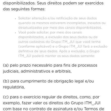
disponibilizados. Seus direitos podem ser exercidos
das seguintes formas:
Solicitar alteração e/ou retificação de seus dados
quando os mesmos estiverem incompletos, inexatos ou
desatualizados por meio dos canais disponibilizados.
Você pode solicitar, por meio dos canais
disponibilizados, a exclusão dos seus dados ou de
outros cadastros do Grupo ITM_JUI que você tenha
(conforme aplicável) e o Grupo ITM_JUI fará a exclusão
definitiva de seus dados. Após a exclusão, o Grupo
ITM_JUI poderá manter os seus dados somente:
(a) pelo prazo necessário para fins de processos
judiciais, administrativos e arbitrais,
(b) para cumprimento de obrigação legal e/ou
regulatória,
(c) para o exercício regular de direitos, como, por
exemplo, fazer valer os direitos do Grupo ITM_JUI
com base no contrato de assinatura e/ou Termos de