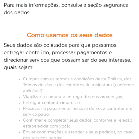
Para mais informações, consulte a seção segurança
dos dados
Como usamos os seus dados
Seus dados são coletados para que possamos
entregar conteúdo, processar pagamentos e
direcionar serviços que possam ser do seu interesse,
quais sejam:
Cumprir com os termos e condições desta Política, dos
Termos de Uso e dos contratos de assinatura (conforme
aplicável);
Viabilizar a compra e entrega dos nossos serviços;
Entregar conteúdo impresso;
Processar o pagamento, no caso de você contratar um
serviço pago;
Confirmar e completar seus dados, conforme a relação
estabelecida com você;
Enviar confirmações e atender a seus pedidos, no caso
dos serviços pagos;